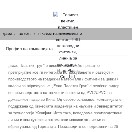
ДОМА
ЗА НАС
ПРОФИЛ НА КОМПАНИЈАТА
Профил на компанијата
„Ехао Пластик Груп“ е високотехнолошко приватно
претпријатие кое ги интегрира истражувањето и развојот и
производството на градежни материјали / фитинзи за цевки /
калапи за вбризгување. „Ехао Пластик Груп“ е особено лидер
во производството на топчести вентили од PVC/UPVC на
домашниот пазар во Кина. Од своето основање, компанијата е
поддржана од Кинеската академија на науките и Универзитетот
за технологија Жеџијанг. Исто така, воведовме производствени
линии и компјутерски автоматски машини за лиење со
вбризгување од Германија. Производите се подложени на 26