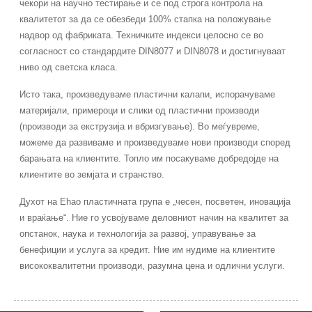
чекори на научно тестирање и се под строга контрола на
квалитетот за да се обезбеди 100% стапка на положување
надвор од фабриката. Техничките индекси целосно се во
согласност со стандардите DIN8077 и DIN8078 и достигнуваат
ниво од светска класа.
Исто така, произведуваме пластични калапи, испорачуваме
материјали, примероци и слики од пластични производи
(производи за екструзија и вбризгување). Во меѓувреме,
можеме да развиваме и произведуваме нови производи според
барањата на клиентите. Топло им посакуваме добредојде на
клиентите во земјата и странство.
Духот на Ehao пластичната група е „чесен, посветен, иновација
и враќање“. Ние го усвојуваме деловниот начин на квалитет за
опстанок, наука и технологија за развој, управување за
бенефиции и услуга за кредит. Ние им нудиме на клиентите
висококвалитетни производи, разумна цена и одлични услуги.