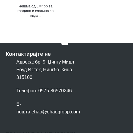
Чешма од 3/4” pp за
градина и славина за
вода...
Контактирајте не
Адреса: бр. 9, Џингу Мидл
Роуд Исток, Нингбо, Кина,
315100
Телефон: 0575-86570246
Е-
пошта:
ehao@ehaogroup.com