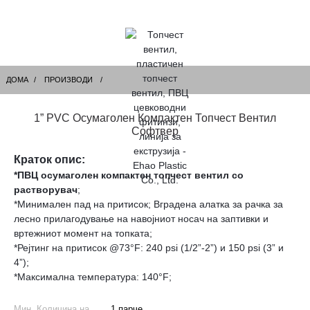
ДОМА
ПРОИЗВОДИ
1” PVC Осумаголен Компактен Топчест Вентил
Софтвер
Краток опис:
*ПВЦ осумаголен компактен топчест вентил со
растворувач
;
*Минимален пад на притисок; Вградена алатка за рачка за
лесно прилагодување на навојниот носач на заптивки и
вртежниот момент на топката;
*Рејтинг на притисок @73°F: 240 psi (1/2”-2”) и 150 psi (3” и
4”);
*Максимална температура: 140°F;
Мин. Количина на
1 парче