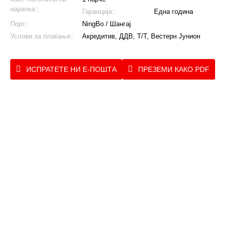
нарачка::
Гаранција::
Една година
Порт::
NingBo / Шангај
Услови за плаќање::
Акредитив, ДДВ, Т/Т, Вестерн Јунион
ИСПРАТЕТЕ НИ Е-ПОШТА
ПРЕЗЕМИ КАКО PDF