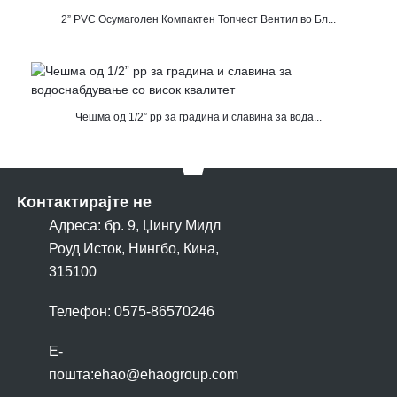
2” PVC Осумаголен Компактен Топчест Вентил во Бл...
Чешма од 1/2” pp за градина и славина за вода...
Контактирајте не
Адреса: бр. 9, Џингу Мидл
Роуд Исток, Нингбо, Кина,
315100
Телефон: 0575-86570246
Е-
пошта:
ehao@ehaogroup.com