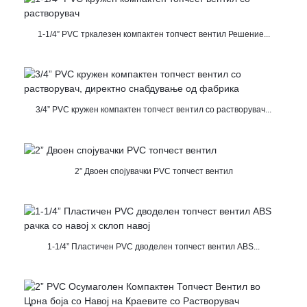
1-1/4” PVC тркалезен компактен топчест вентил Решение...
3/4” PVC кружен компактен топчест вентил со растворувач...
2” Двоен спојувачки PVC топчест вентил
1-1/4” Пластичен PVC дводелен топчест вентил ABS...